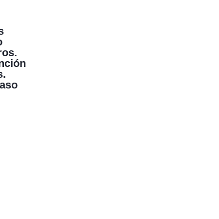
s
o
ros.
nción
s.
paso